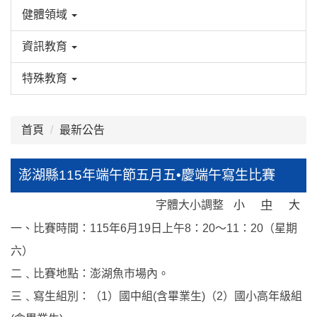
健體領域
資訊教育
特殊教育
首頁
最新公告
澎湖縣115年端午節五月五•慶端午寫生比賽
字體大小調整
小
中
大
一、比賽時間：115年6月19日上午8：20〜11：20（星期
六）
二﹑比賽地點：澎湖魚市場內。
三﹑寫生組別：（1）國中組(含畢業生)（2）國小高年級組