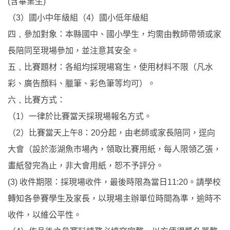
(含畢業生)
（3）國小中年級組（4）國小低年級組
四﹑參加對象：本縣國中、國小學生，均需由教師帶領或家
長陪同至現場參加，並注意其安全。
五﹑比賽題材：各組均採現場寫生，使用材料不限（凡水
彩、廣告顏料、臘筆、彩色筆等均可）。
六﹑比賽方式：
（1）一律於比賽當天採現場報名方式。
（2）比賽當天上午8：20分起，由老師或家長陪同，逕向
大會（設於澎湖魚市場內，領取比賽用紙，每人限領乙張，
畫紙發完為止，非大會用紙，恕不予評分。
(3) 收件期限：採現場收件，最後時限為當日11:20。請學校
轉知各參賽學生及家長，以現場主辦單位時間為準，逾時不
收件，以維公平性。