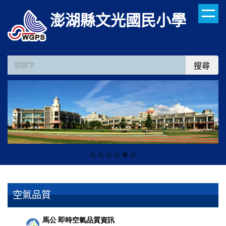
跳
澎湖縣文光國民小學
到
主
要
內
搜尋
容
區
空氣品質